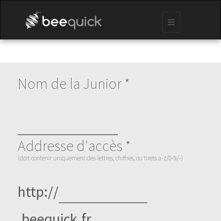
Nom de la Junior *
Addresse d'accès *
(doit contenir uniquement des lettres, chiffres, ou tirets a-z/0-9/-)
http://
.beequick.fr